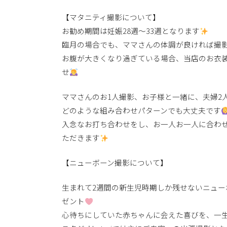
【マタニティ撮影について】
お勧め期間は妊娠28週〜33週となります
臨月の場合でも、ママさんの体調が良ければ撮
お腹が大きくなり過ぎている場合、当店のお衣
せ
ママさんのお1人撮影、お子様と一緒に、夫婦2
どのような組み合わせパターンでも大丈夫です
入念なお打ち合わせをし、お一人お一人に合わ
ただきます
【ニューボーン撮影について】
生まれて2週間の新生児時期しか残せないニュ
ゼント
心待ちにしていた赤ちゃんに会えた喜びを、一