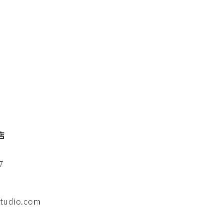
店
7
tudio.com