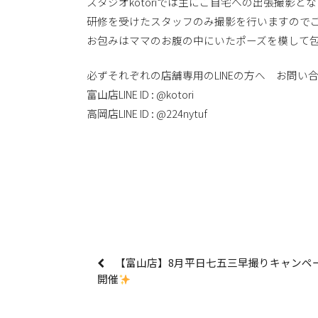
スタジオkotoriでは主にご自宅への出張撮影と
研修を受けたスタッフのみ撮影を行いますので
お包みはママのお腹の中にいたポーズを模して
必ずそれぞれの店舗専用のLINEの方へ お問い
富山店LINE ID : @kotori
高岡店LINE ID : @224nytuf
【富山店】8月平日七五三早撮りキャンペ
開催