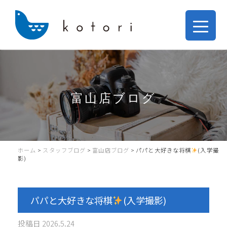
富山店ブログ
ホーム
>
スタッフブログ
>
富山店ブログ
>
パパと大好きな将棋
(入学撮
影)
パパと大好きな将棋
(入学撮影)
投稿日
2026.5.24