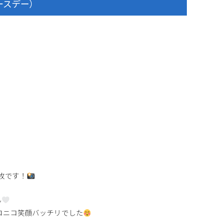
ースデー）
枚です！
ん
コニコ笑顔バッチリでした