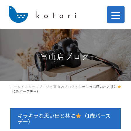
富山店ブログ
ホーム
>
スタッフブログ
>
富山店ブログ
>
キラキラな思い出と共に
（1歳バースデー）
キラキラな思い出と共に
（1歳バース
デー）