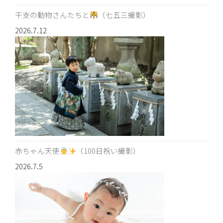
干支の動物さんたちと
（七五三撮影）
2026.7.12
赤ちゃん天使
（100日祝い撮影）
2026.7.5