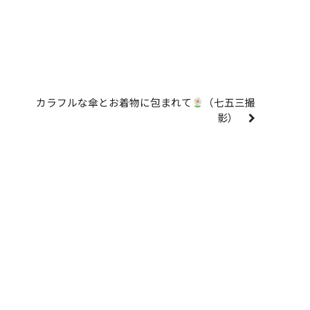
カラフルな傘とお着物に包まれて
（七五三撮
影）