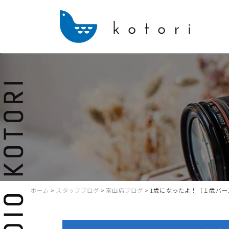
ホーム
>
スタッフブログ
>
富山店ブログ
>
1歳になったよ！（１歳バー