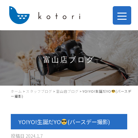
富山店ブログ
ホーム
>
スタッフブログ
>
富山店ブログ
>
YO!YO!生誕だYO
(バースデ
ー撮影)
YO!YO!生誕だYO
(バースデー撮影)
投稿日
2024.1.7