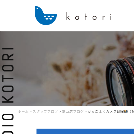
ホーム
>
スタッフブログ
>
富山店ブログ
>
かっこよくカメラ目線
（