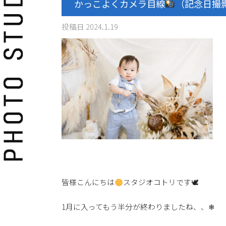
かっこよくカメラ目線
（記念日撮
投稿日
2024.1.19
皆様こんにちは
スタジオコトリです🕊
1月に入ってもう半分が終わりましたね、、❄︎