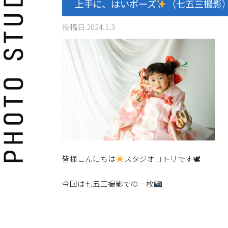
上手に、はいポーズ
（七五三撮影
投稿日
2024.1.3
皆様こんにちは
スタジオコトリです🕊
今回は七五三撮影での一枚