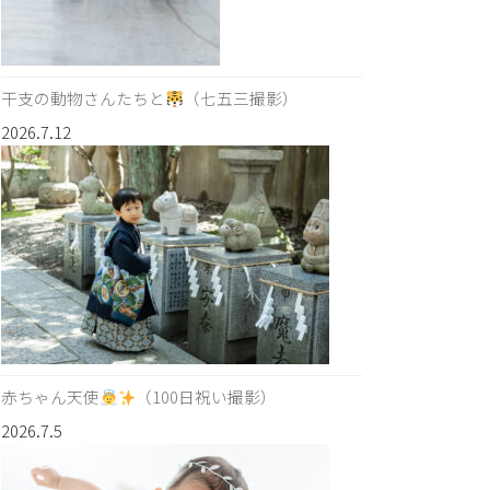
干支の動物さんたちと
（七五三撮影）
2026.7.12
赤ちゃん天使
（100日祝い撮影）
2026.7.5