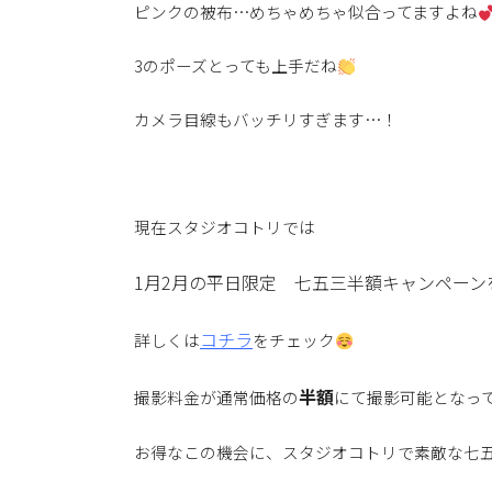
ピンクの被布…めちゃめちゃ似合ってますよね
3のポーズとっても上手だね
カメラ目線もバッチリすぎます…！
現在スタジオコトリでは
1月2月の平日限定 七五三半額キャンペーン
コチラ
詳しくは
をチェック
半額
撮影料金が通常価格の
にて撮影可能となっ
お得なこの機会に、スタジオコトリで素敵な七