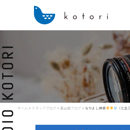
ホーム
>
スタッフブログ
>
富山店ブログ
>
なかよし姉弟
（七五