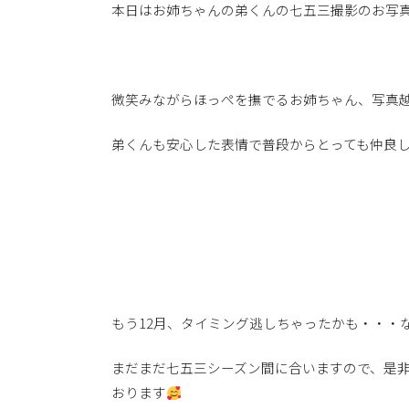
本日はお姉ちゃんの弟くんの七五三撮影のお写
微笑みながらほっぺを撫でるお姉ちゃん、写真
弟くんも安心した表情で普段からとっても仲良
もう12月、タイミング逃しちゃったかも・・・
まだまだ七五三シーズン間に合いますので、是
おります