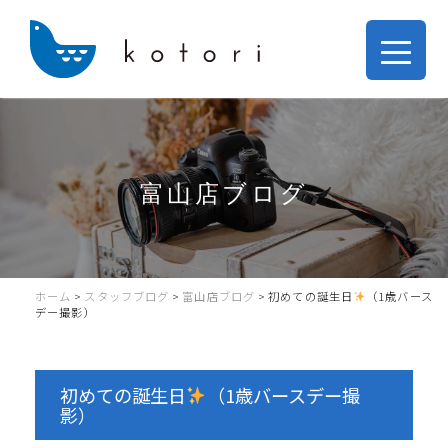
富山店ブログ
ホーム
>
スタッフブログ
>
富山店ブログ
>
初めての誕生日
（1歳バース
デー撮影）
初めての誕生日
（1歳バースデー撮
影）