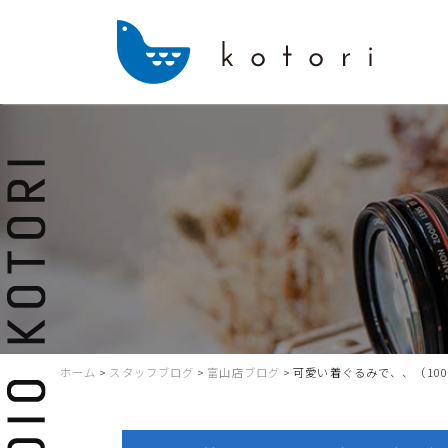
ホーム
>
スタッフブログ
>
富山店ブログ
>
可愛い着ぐるみで、、（10