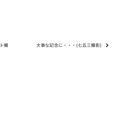
ト撮
大事な記念に・・・(七五三撮影)